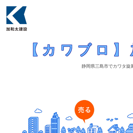
静岡県三島市でカワタ旋風を巻き起こし続ける熱きプロ集団の最前線、
【カワブロ】加和太建設（株）営
【カワブロ】
静岡県三島市でカワタ旋