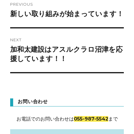
PREVIOUS
稿
新しい取り組みが始まっています！
Previous
post:
ナ
ビ
NEXT
ゲ
加和太建設はアスルクラロ沼津を応
Next
post:
援しています！！
ー
シ
ョ
ン
お問い合わせ
お電話でのお問い合わせは
055-987-5542
まで