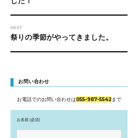
した！
ナ
ビ
ゲ
NEXT
祭りの季節がやってきました。
Next
ー
post:
シ
ョ
ン
お問い合わせ
お電話でのお問い合わせは
055-987-5542
まで
お名前 (必須)