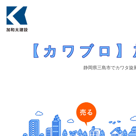
静岡県三島市でカワタ旋風を巻き起こし続ける熱きプロ集団の最前線、
【カワブロ】加和太建設（株）営
【カワブロ】
静岡県三島市でカワタ旋