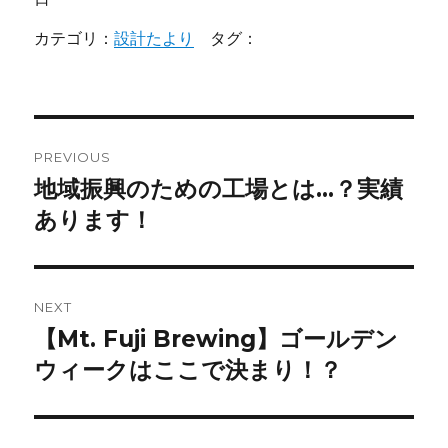
カテゴリ：
設計たより
タグ：
投
PREVIOUS
稿
地域振興のための工場とは…？実績
Previous
post:
あります！
ナ
ビ
ゲ
NEXT
【Mt. Fuji Brewing】ゴールデン
Next
ー
post:
ウィークはここで決まり！？
シ
ョ