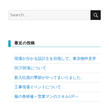
SEA
Search
for:
最近の投稿
現場が分かる設計士を目指して。東京物件見学
BCP対策について
新入社員の季節がやってまいりました。
工事現場イベントについて
菊の巻研修～営業マンのスキルUP～