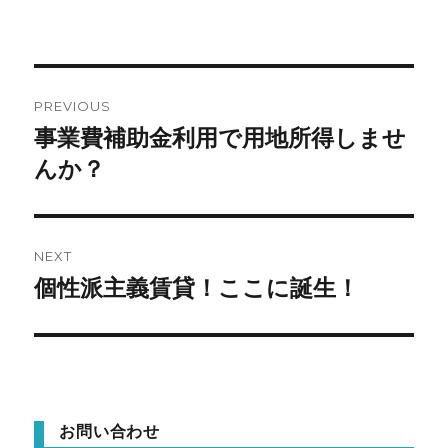
投
PREVIOUS
稿
事業費補助金利用で用地所得しませ
Previous
post:
んか？
ナ
ビ
ゲ
NEXT
個性派主義賃貸！ここに誕生！
Next
ー
post:
シ
ョ
ン
お問い合わせ