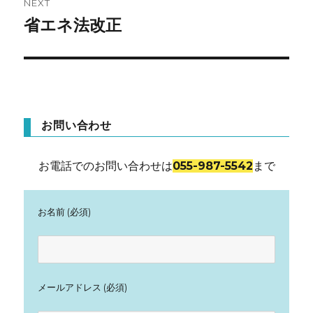
NEXT
ゲ
省エネ法改正
Next
post:
ー
シ
ョ
お問い合わせ
ン
お電話でのお問い合わせは
055-987-5542
まで
お名前 (必須)
メールアドレス (必須)