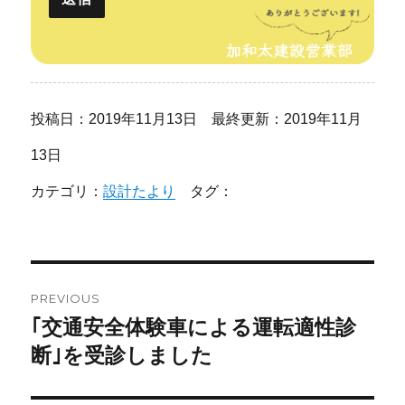
投稿日：2019年11月13日 最終更新：2019年11月
13日
カテゴリ：
設計たより
タグ：
投
PREVIOUS
稿
｢交通安全体験車による運転適性診
Previous
post:
断｣を受診しました
ナ
ビ